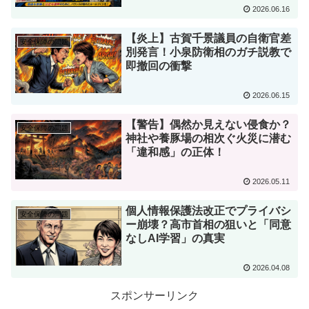
2026.06.16
【炎上】古賀千景議員の自衛官差
安全保障の問題
別発言！小泉防衛相のガチ説教で
即撤回の衝撃
2026.06.15
【警告】偶然か見えない侵食か？
安全保障の問題
神社や養豚場の相次ぐ火災に潜む
「違和感」の正体！
2026.05.11
個人情報保護法改正でプライバシ
安全保障の問題
ー崩壊？高市首相の狙いと「同意
なしAI学習」の真実
2026.04.08
スポンサーリンク