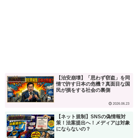
【治安崩壊】「思わず窃盗」を同
外国人問題
情で許す日本の危機？真面目な国
民が損をする社会の裏側
2026.06.23
【ネット規制】SNSの偽情報対
安全保障の問題
策！法案提出へ！メディアは対象
にならないの？