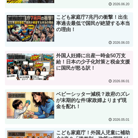
2026.06.20
こども家庭庁7兆円の衝撃！出生
少子化問題
率過去最低で国民が絶望する本当
の理由！
2026.06.03
外国人妊婦に出産一時金50万支
少子化問題
給！日本の少子化対策と税金支援
に国民が怒る訳！
2026.06.01
ベビーシッター減税？政府のズレ
少子化問題
が末期的な件!家政婦よりまず現
金を配れ！
2026.05.01
こども家庭庁！外国人児童に補助
外国人問題