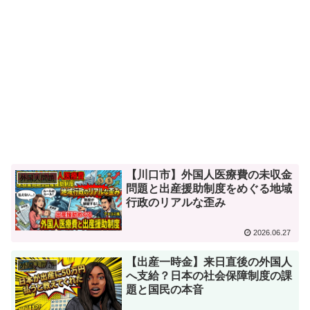
【川口市】外国人医療費の未収金
外国人問題
問題と出産援助制度をめぐる地域
行政のリアルな歪み
2026.06.27
【出産一時金】来日直後の外国人
外国人問題
へ支給？日本の社会保障制度の課
題と国民の本音