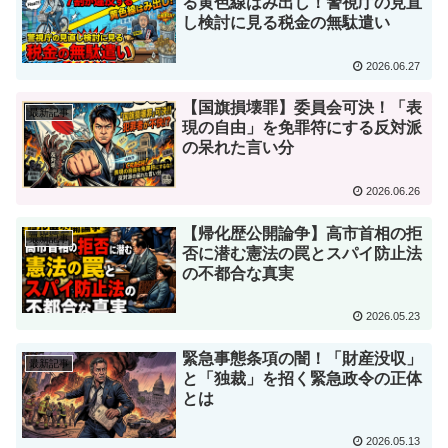
る黄色線はみ出し！警視庁の見直
し検討に見る税金の無駄遣い
2026.06.27
【国旗損壊罪】委員会可決！「表
最新記事
現の自由」を免罪符にする反対派
の呆れた言い分
2026.06.26
【帰化歴公開論争】高市首相の拒
最新記事
否に潜む憲法の罠とスパイ防止法
の不都合な真実
2026.05.23
緊急事態条項の闇！「財産没収」
最新記事
と「独裁」を招く緊急政令の正体
とは
2026.05.13