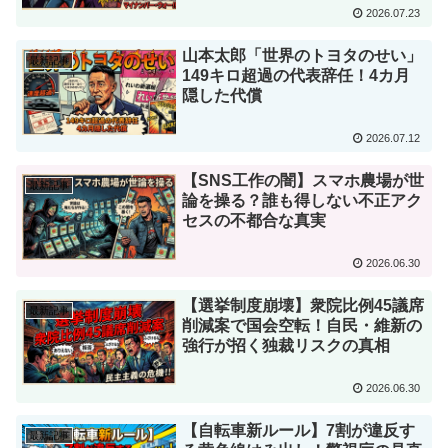
2026.07.23
山本太郎「世界のトヨタのせい」
最新記事
149キロ超過の代表辞任！4カ月
隠した代償
2026.07.12
【SNS工作の闇】スマホ農場が世
最新記事
論を操る？誰も得しない不正アク
セスの不都合な真実
2026.06.30
【選挙制度崩壊】衆院比例45議席
最新記事
削減案で国会空転！自民・維新の
強行が招く独裁リスクの真相
2026.06.30
【自転車新ルール】7割が違反す
最新記事