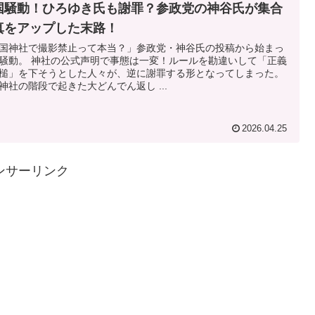
国騒動！ひろゆき氏も謝罪？参政党の神谷氏が集合
真をアップした末路！
国神社で撮影禁止って本当？」参政党・神谷氏の投稿から始まっ
騒動。 神社の公式声明で事態は一変！ルールを勘違いして「正義
槌」を下そうとした人々が、逆に謝罪する形となってしまった。
神社の階段で起きた大どんでん返し ...
2026.04.25
ンサーリンク