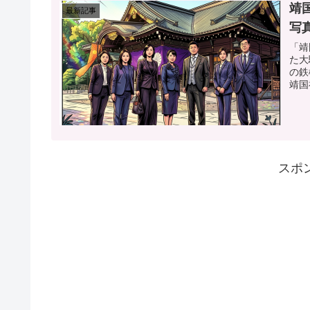
靖
最新記事
写
「靖
た大
の鉄
靖国
スポ