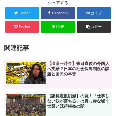
シェアする
Twitter
Facebook
はてブ
Pocket
LINE
コピー
関連記事
【出産一時金】来日直後の外国人
外国人問題
へ支給？日本の社会保障制度の課
題と国民の本音
【議員定数削減】の罠！「仕事し
政治と金問題
ない奴が落ちる」は真っ赤な嘘？
世襲と既得権益の闇