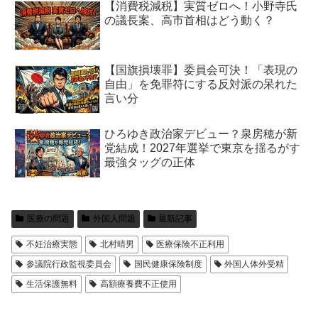
【消費税減税】実質ゼロへ！小野寺氏
の議長案、高市首相はどう動く？
【国旗損壊罪】委員会可決！「表現の
自由」を免罪符にする反対派の呆れた
言い分
ひろゆき政治家デビュー？泉房穂が新
党結成！2027年選挙で東京を揺るがす
最強タッグの正体
医療の問題
外国人問題
最新記事
不妊治療実態
北村晴男
医療保険不正利用
参議院行政監視委員会
国民健康保険制度
外国人体外受精
生活保護無料
高額療養費不正使用