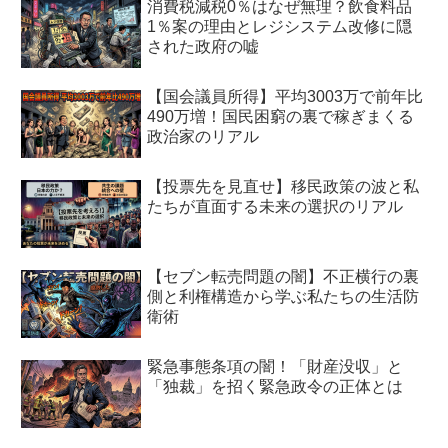
消費税減税0％はなぜ無理？飲食料品
1％案の理由とレジシステム改修に隠
された政府の嘘
【国会議員所得】平均3003万で前年比
490万増！国民困窮の裏で稼ぎまくる
政治家のリアル
【投票先を見直せ】移民政策の波と私
たちが直面する未来の選択のリアル
【セブン転売問題の闇】不正横行の裏
側と利権構造から学ぶ私たちの生活防
衛術
緊急事態条項の闇！「財産没収」と
「独裁」を招く緊急政令の正体とは