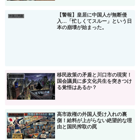
【警報】皇居に中国人が無断侵
外国人問題
入…「忙しくてスルー」という日
本の崩壊が始まった。
移民政策の矛盾と川口市の現実！
外国人問題
国会議員に多文化共生を突きつけ
る覚悟はあるか？
高市政権の外国人受け入れの裏
外国人問題
側！給料が上がらない絶望的な理
由と国民搾取の罠
公立小学校の学級崩壊はなぜ起き
外国人問題
る？外国人の増加と多文化共生が