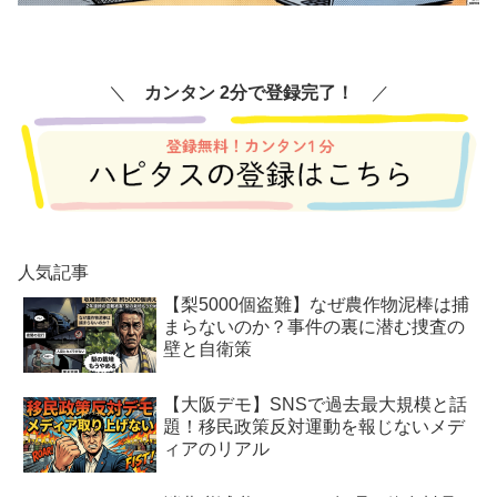
＼
カンタン 2分で登録完了！
／
人気記事
【梨5000個盗難】なぜ農作物泥棒は捕
まらないのか？事件の裏に潜む捜査の
壁と自衛策
【大阪デモ】SNSで過去最大規模と話
題！移民政策反対運動を報じないメデ
ィアのリアル