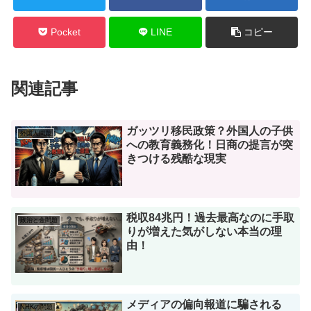
Pocket
LINE
コピー
関連記事
ガッツリ移民政策？外国人の子供
外国人問題
への教育義務化！日商の提言が突
きつける残酷な現実
税収84兆円！過去最高なのに手取
政治と金問題
りが増えた気がしない本当の理
由！
メディアの偏向報道に騙される
NHKの問題