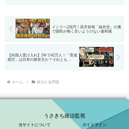
インドへ2兆円！高市首相「妹外交」の裏
で国民が抱く言いようのない違和感
【外国人受け入れ】2年で42万人！「育成
就労」は日本の救世主か？それとも…
ホーム
政治と金問題
うさきち政治監視
当サイトについて
ガイドライン