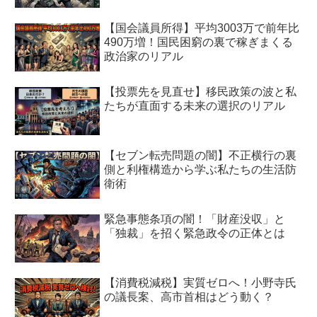
【国会議員所得】平均3003万で前年比
490万増！国民困窮の裏で稼ぎまくる
政治家のリアル
【投票先を見直せ】移民政策の波と私
たちが直面する未来の選択のリアル
【セブン転売問題の闇】不正横行の裏
側と利権構造から学ぶ私たちの生活防
衛術
緊急事態条項の闇！「財産没収」と
「独裁」を招く緊急政令の正体とは
【消費税減税】実質ゼロへ！小野寺氏
の議長案、高市首相はどう動く？