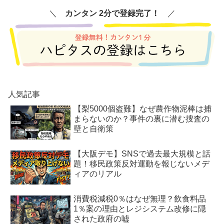
＼
カンタン 2分で登録完了！
／
人気記事
【梨5000個盗難】なぜ農作物泥棒は捕
まらないのか？事件の裏に潜む捜査の
壁と自衛策
【大阪デモ】SNSで過去最大規模と話
題！移民政策反対運動を報じないメデ
ィアのリアル
消費税減税0％はなぜ無理？飲食料品
1％案の理由とレジシステム改修に隠
された政府の嘘