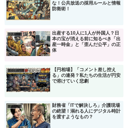
な！公共放送の採用ルールと情報
防衛術！
出産する10人に1人が外国人？日
外国人問題
本の宝が消える前に知るべき「出
産一時金」と「歪んだ公平」の正
体
【円相場】「コメント差し控え
政治と金問題
る」の連発？私たちの生活が円安
で溶けていく悲劇
財務省「ITで解決しろ」介護現場
医療の問題
の絶望！溺れる人にデジタル時計
を渡すようなもの？