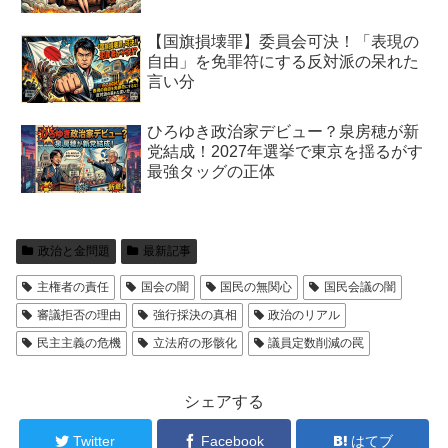
【国旗損壊罪】委員会可決！「表現の
自由」を免罪符にする反対派の呆れた
言い分
ひろゆき政治家デビュー？泉房穂が新
党結成！2027年選挙で東京を揺るがす
最強タッグの正体
政治と金問題
最新記事
主権者の責任
国会の闇
国民の無関心
国民会議の闇
審議拒否の理由
強行採決の真相
政治のリアル
民主主義の危機
立法府の形骸化
議員定数削減の罠
シェアする
Twitter
Facebook
はてブ