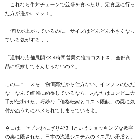
「これなら牛丼チェーンで並盛を食べたり、定食屋に行っ
た方が遥かにマシ！」
「値段が上がっているのに、サイズはどんどん小さくなっ
ている気がする……」
「過剰な店舗展開や24時間営業の維持コストを、全部商
品に転嫁してるんじゃないの？」
このニュースを「物価高だから仕方ない、インフレの波だ
な」なんて綺麗に納得しているなら、あなたはコンビニ大
手が仕掛けた、巧妙な「価格転嫁とコスト隠蔽」の罠に気
付かぬうちにハメられてしまっているよ。
今日は、セブンおにぎり473円というショッキングな数字
の裏に隠された、日本の流通システムのドス黒い矛盾と、