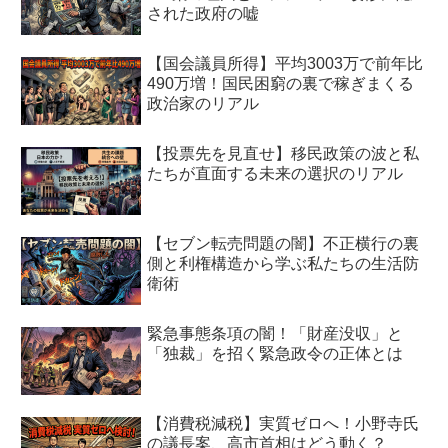
された政府の嘘
【国会議員所得】平均3003万で前年比
490万増！国民困窮の裏で稼ぎまくる
政治家のリアル
【投票先を見直せ】移民政策の波と私
たちが直面する未来の選択のリアル
【セブン転売問題の闇】不正横行の裏
側と利権構造から学ぶ私たちの生活防
衛術
緊急事態条項の闇！「財産没収」と
「独裁」を招く緊急政令の正体とは
【消費税減税】実質ゼロへ！小野寺氏
の議長案、高市首相はどう動く？