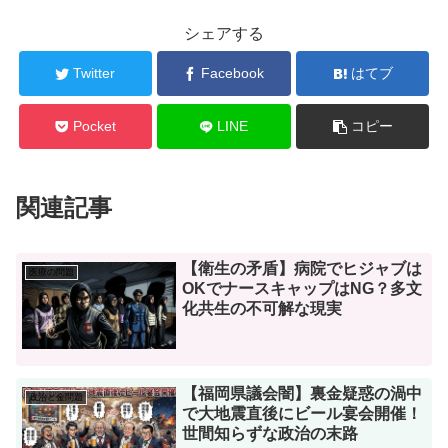
シェアする
Twitter
Facebook
はてブ
Pocket
LINE
コピー
関連記事
【衛生の矛盾】病院でヒジャブは
医療の問題
OKでナースキャップはNG？多文
化共生の不可解な現実
【福岡県議会闇】裏金疑惑の渦中
政治と金問題
で大地震直後にビール宴会開催！
世間知らずな政治の末路