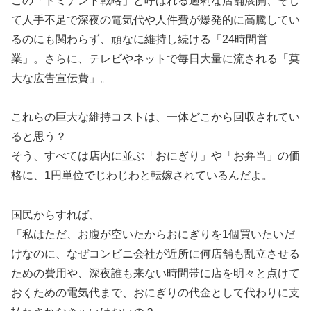
この「ドミナント戦略」と呼ばれる過剰な店舗展開、そし
て人手不足で深夜の電気代や人件費が爆発的に高騰してい
るのにも関わらず、頑なに維持し続ける「24時間営
業」。さらに、テレビやネットで毎日大量に流される「莫
大な広告宣伝費」。
これらの巨大な維持コストは、一体どこから回収されてい
ると思う？
そう、すべては店内に並ぶ「おにぎり」や「お弁当」の価
格に、1円単位でじわじわと転嫁されているんだよ。
国民からすれば、
「私はただ、お腹が空いたからおにぎりを1個買いたいだ
けなのに、なぜコンビニ会社が近所に何店舗も乱立させる
ための費用や、深夜誰も来ない時間帯に店を明々と点けて
おくための電気代まで、おにぎりの代金として代わりに支