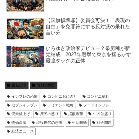
【国旗損壊罪】委員会可決！「表現の
自由」を免罪符にする反対派の呆れた
言い分
ひろゆき政治家デビュー？泉房穂が新
党結成！2027年選挙で東京を揺るがす
最強タッグの正体
最新記事
食料の問題
インフレの恐怖
コンビニおにぎり
コンビニ離れ
セブンイレブン
ドミナント戦略
フードインフレ
便乗値上げ
庶民の怒り
拡散希望
牛丼並盛り
物価高騰
現役世代の悲鳴
生活防衛
社会問題
経済ニュース