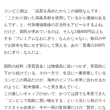
コンビニ側は、「品質を高めたからこの値段なんです」
「こだわり抜いた高級具材を使用しているから価値がある
んです」と、付加価値路線の正当性をアピールするよね。
だけど、国民が求めているのは、そんな1個400円以上も
する「プレミアムなおにぎり」なんかじゃない。毎日の中
でお財布を気にせず安心して買える、あの「普通の100円
おにぎり」なんだよ。
国民の給料（実質賃金）は物価高に追いつかず、実質的に
下がり続けている。その一方で、生活に一番密着している
コンビニの商品だけが、海外のインフレ水準に合わせるか
のように「欧米価格」へと突き進んでいく。
この激しいギャップのせいで、かつては誰でも享受できた
「コンビニで気軽に買い物をする」という当たり前のライ
フスタイル自体が、今や一部の富裕層だけの「贅沢」にな