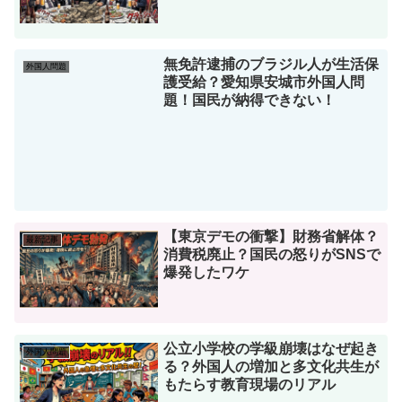
無免許逮捕のブラジル人が生活保
外国人問題
護受給？愛知県安城市外国人問
題！国民が納得できない！
【東京デモの衝撃】財務省解体？
最新記事
消費税廃止？国民の怒りがSNSで
爆発したワケ
公立小学校の学級崩壊はなぜ起き
外国人問題
る？外国人の増加と多文化共生が
もたらす教育現場のリアル
【副首都法成立の闇】たった2票