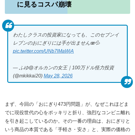
に見るコスパ崩壊
わたしクラスの投資家になっても、このセブンイ
レブンのおにぎりには手が出ません🫨💦
pic.twitter.com/UNb7lMaWjA
— ふゆ@オルカンの女王｜100万ドル怪力投資
(@mkikkai20)
May 28, 2026
まず、今回の「おにぎり473円問題」が、なぜこれほどま
でに現役世代の心をポッキリと折り、強烈なコンビニ離れ
を引き起こしているのか。その一番の理由は、おにぎりと
いう商品の本質である「手軽さ・安さ」と、実際の価格の