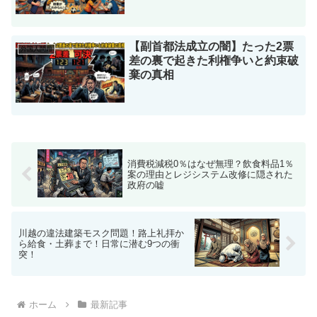
外国人問題
差の裏で起きた利権争いと約束破
棄の真相
消費税減税0％はなぜ無理？飲食料品1％
案の理由とレジシステム改修に隠された
政府の嘘
川越の違法建築モスク問題！路上礼拝か
ら給食・土葬まで！日常に潜む9つの衝
突！
ホーム
最新記事