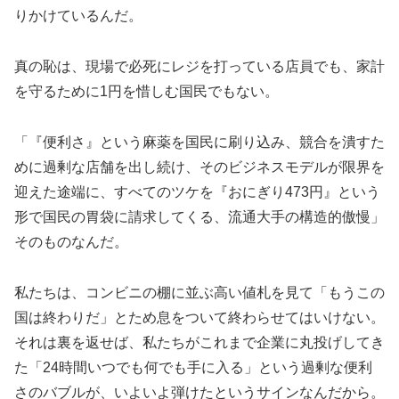
りかけているんだ。
真の恥は、現場で必死にレジを打っている店員でも、家計
を守るために1円を惜しむ国民でもない。
「『便利さ』という麻薬を国民に刷り込み、競合を潰すた
めに過剰な店舗を出し続け、そのビジネスモデルが限界を
迎えた途端に、すべてのツケを『おにぎり473円』という
形で国民の胃袋に請求してくる、流通大手の構造的傲慢」
そのものなんだ。
私たちは、コンビニの棚に並ぶ高い値札を見て「もうこの
国は終わりだ」とため息をついて終わらせてはいけない。
それは裏を返せば、私たちがこれまで企業に丸投げしてき
た「24時間いつでも何でも手に入る」という過剰な便利
さのバブルが、いよいよ弾けたというサインなんだから。