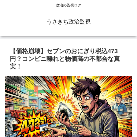
政治の監視ログ
うさきち政治監視
【価格崩壊】セブンのおにぎり税込473
円？コンビニ離れと物価高の不都合な真
実！
最新記事