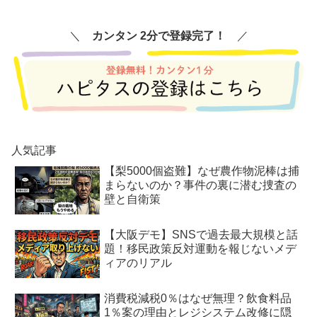
＼
カンタン 2分で登録完了！
／
人気記事
【梨5000個盗難】なぜ農作物泥棒は捕
まらないのか？事件の裏に潜む捜査の
壁と自衛策
【大阪デモ】SNSで過去最大規模と話
題！移民政策反対運動を報じないメデ
ィアのリアル
消費税減税0％はなぜ無理？飲食料品
1％案の理由とレジシステム改修に隠