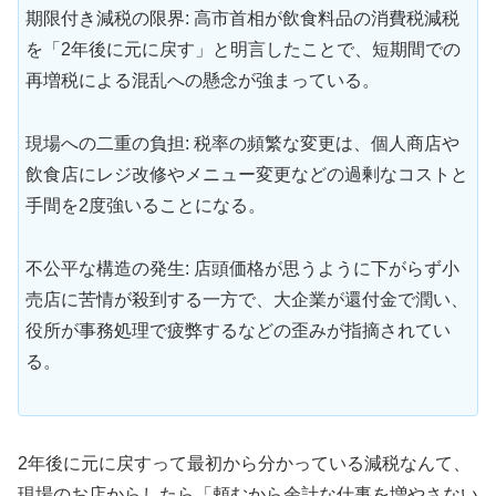
期限付き減税の限界: 高市首相が飲食料品の消費税減税
を「2年後に元に戻す」と明言したことで、短期間での
再増税による混乱への懸念が強まっている。
現場への二重の負担: 税率の頻繁な変更は、個人商店や
飲食店にレジ改修やメニュー変更などの過剰なコストと
手間を2度強いることになる。
不公平な構造の発生: 店頭価格が思うように下がらず小
売店に苦情が殺到する一方で、大企業が還付金で潤い、
役所が事務処理で疲弊するなどの歪みが指摘されてい
る。
2年後に元に戻すって最初から分かっている減税なんて、
現場のお店からしたら「頼むから余計な仕事を増やさない