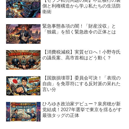
【セブン転売問題の闇】不正横行の裏
側と利権構造から学ぶ私たちの生活防
衛術
緊急事態条項の闇！「財産没収」と
「独裁」を招く緊急政令の正体とは
【消費税減税】実質ゼロへ！小野寺氏
の議長案、高市首相はどう動く？
【国旗損壊罪】委員会可決！「表現の
自由」を免罪符にする反対派の呆れた
言い分
ひろゆき政治家デビュー？泉房穂が新
党結成！2027年選挙で東京を揺るがす
最強タッグの正体