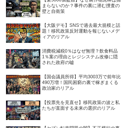
まらないのか？事件の裏に潜む捜査の
壁と自衛策
【大阪デモ】SNSで過去最大規模と話
題！移民政策反対運動を報じないメデ
ィアのリアル
消費税減税0％はなぜ無理？飲食料品
1％案の理由とレジシステム改修に隠
された政府の嘘
【国会議員所得】平均3003万で前年比
490万増！国民困窮の裏で稼ぎまくる
政治家のリアル
【投票先を見直せ】移民政策の波と私
たちが直面する未来の選択のリアル