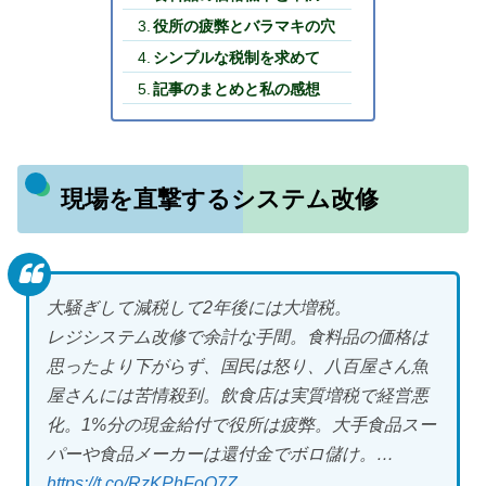
役所の疲弊とバラマキの穴
シンプルな税制を求めて
記事のまとめと私の感想
現場を直撃するシステム改修
大騒ぎして減税して2年後には大増税。
レジシステム改修で余計な手間。食料品の価格は
思ったより下がらず、国民は怒り、八百屋さん魚
屋さんには苦情殺到。飲食店は実質増税で経営悪
化。1%分の現金給付で役所は疲弊。大手食品スー
パーや食品メーカーは還付金でボロ儲け。…
https://t.co/RzKPhFoO7Z