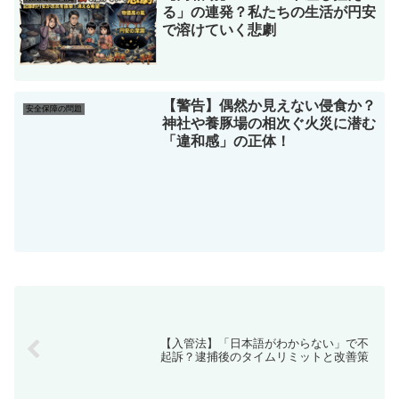
る」の連発？私たちの生活が円安
で溶けていく悲劇
【警告】偶然か見えない侵食か？
安全保障の問題
神社や養豚場の相次ぐ火災に潜む
「違和感」の正体！
【入管法】「日本語がわからない」で不
起訴？逮捕後のタイムリミットと改善策
【治安崩壊】「思わず窃盗」を同情で許
す日本の危機？真面目な国民が損をする
社会の裏側