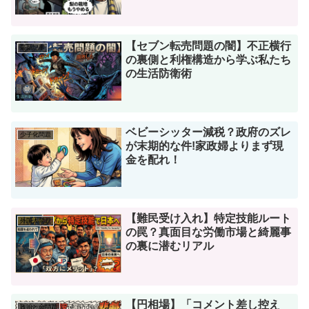
【セブン転売問題の闇】不正横行
最新記事
の裏側と利権構造から学ぶ私たち
の生活防衛術
ベビーシッター減税？政府のズレ
少子化問題
が末期的な件!家政婦よりまず現
金を配れ！
【難民受け入れ】特定技能ルート
外国人問題
の罠？真面目な労働市場と綺麗事
の裏に潜むリアル
【円相場】「コメント差し控え
政治と金問題