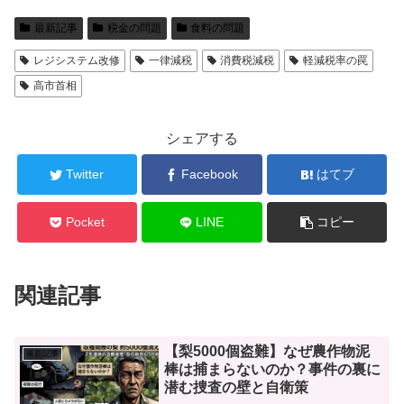
最新記事
税金の問題
食料の問題
レジシステム改修
一律減税
消費税減税
軽減税率の罠
高市首相
シェアする
Twitter
Facebook
はてブ
Pocket
LINE
コピー
関連記事
【梨5000個盗難】なぜ農作物泥
最新記事
棒は捕まらないのか？事件の裏に
潜む捜査の壁と自衛策