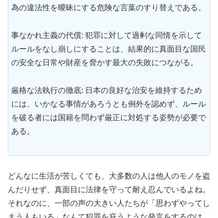
為の違法性を曖昧にする危険な言葉のすり替えである。
事なかれ主義の代償: 犯罪に対して過剰な同情を示して
ルールをなし崩しにすることは、結果的に真面目な国民
の安全な日常や財産を脅かす最大の失敗につながる。
厳格な法執行の徹底: 日本の良好な治安を維持するため
には、いかなる事情があろうとも例外を認めず、ルール
を破る者には国籍を問わず厳正に対処する姿勢が必要で
ある。
どんなに生活が苦しくても、大多数の人は他人のモノを盗
んだりせず、真面目に法律を守って耐え忍んでいるよね。
それなのに、一部の声の大きい人たちが「思わずやってし
まう人もいる」なんて犯罪を庇うような発言をするのは、