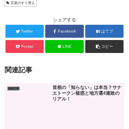
言葉のすり替え
シェアする
Twitter
Facebook
はてブ
Pocket
LINE
コピー
関連記事
首相の「知らない」は本当？サナ
最新記事
エトークン疑惑と地方選4連敗の
リアル！
【帰化歴公開論争】高市首相の拒
最新記事