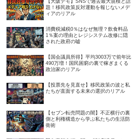
【大阪デモ】SNSで過去最大規模と話
題！移民政策反対運動を報じないメデ
ィアのリアル
消費税減税0％はなぜ無理？飲食料品
1％案の理由とレジシステム改修に隠
された政府の嘘
【国会議員所得】平均3003万で前年比
490万増！国民困窮の裏で稼ぎまくる
政治家のリアル
【投票先を見直せ】移民政策の波と私
たちが直面する未来の選択のリアル
【セブン転売問題の闇】不正横行の裏
側と利権構造から学ぶ私たちの生活防
衛術