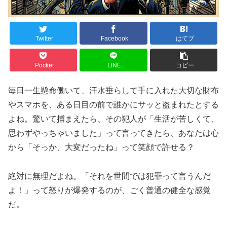
Twitter
Facebook
はてブ
Pocket
LINE
コピー
毎日一生懸命働いて、汗水垂らして手に入れた大切な財布
やスマホを、ある日目の前で誰かにサッと盗まれたとする
よね。驚いて捕まえたら、その犯人が「生活が苦しくて、
思わずやっちゃいました」って言ってきたら、あなたは心
から「そっか、大変だったね」って笑顔で許せる？
絶対に無理だよね。「それを世間では犯罪って言うんだ
よ！」って怒りが爆発するのが、ごく普通の健全な感覚
だ。