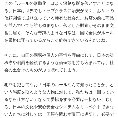
この「ルールの形骸化」はより深刻な影を落とすことにな
る。日本は世界でもトップクラスに治安が良く、お互いの
信頼関係で成り立っている稀有な社会だ。お店の前に商品
が並んでいても誰も盗まない、落とした財布がそのまま交
番に届く、そんな奇跡のような日常は、国民全員がルール
を厳格に守っているからこそ維持できているんだよね。
そこに、自国の困窮や個人の事情を理由にして、日本の法
秩序や刑罰を軽視するような価値観を持ち込まれては、社
会の土台そのものがぶっ壊れてしまう。
犯罪を犯してなお「日本のルールなんて知ったことか」と
いう態度を取るような人物に対して、私たちは「困ってい
るなら仕方ない」なんて妥協をする必要は一切ない。むし
ろ、日本の文化や安心安全なシステムをリスペクトできな
い人たちに対しては、国籍を問わず厳正に処罰し、必要で