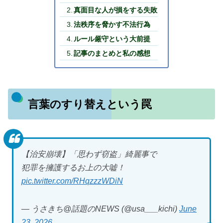
真面目な人が損をする失敗
法秩序を脅かす不法行為
ルール厳守という大前提
記事のまとめと私の感想
言葉のすり替えという罠
【治安崩壊】「思わず窃盗」綺麗事で
犯罪を擁護するお上の大嘘！
pic.twitter.com/RHqzzzWDiN
— うさきち@話題のNEWS (@usa___kichi)
June
23, 2026