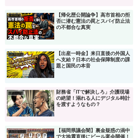
否に潜む憲法の罠とスパイ防止法
の不都合な真実
【出産一時金】来日直後の外国人
外国人問題
へ支給？日本の社会保障制度の課
題と国民の本音
財務省「ITで解決しろ」介護現場
医療の問題
の絶望！溺れる人にデジタル時計
を渡すようなもの？
【福岡県議会闇】裏金疑惑の渦中
政治と金問題
で大地震直後にビール宴会開催！
世間知らずな政治の末路