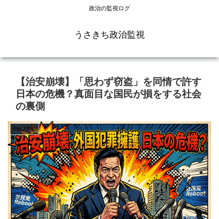
政治の監視ログ
うさきち政治監視
【治安崩壊】「思わず窃盗」を同情で許す
日本の危機？真面目な国民が損をする社会
の裏側
外国人問題