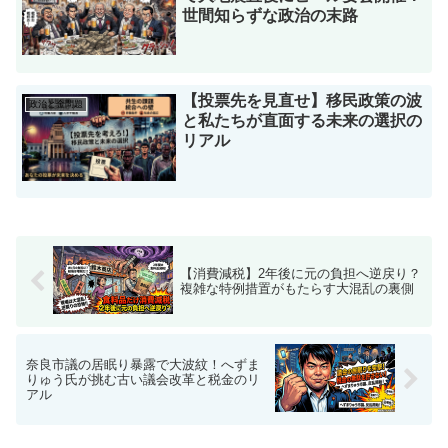
【投票先を見直せ】移民政策の波
政治と金問題
と私たちが直面する未来の選択の
リアル
【消費減税】2年後に元の負担へ逆戻り？
複雑な特例措置がもたらす大混乱の裏側
奈良市議の居眠り暴露で大波紋！へずま
りゅう氏が挑む古い議会改革と税金のリ
アル
ホーム
外国人問題