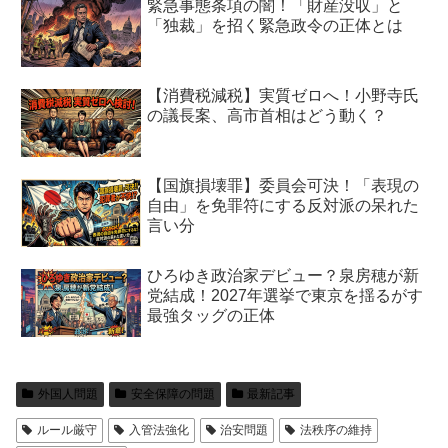
緊急事態条項の闇！「財産没収」と
「独裁」を招く緊急政令の正体とは
【消費税減税】実質ゼロへ！小野寺氏
の議長案、高市首相はどう動く？
【国旗損壊罪】委員会可決！「表現の
自由」を免罪符にする反対派の呆れた
言い分
ひろゆき政治家デビュー？泉房穂が新
党結成！2027年選挙で東京を揺るがす
最強タッグの正体
外国人問題
安全保障の問題
最新記事
ルール厳守
入管法強化
治安問題
法秩序の維持