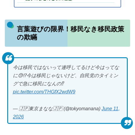
言葉遊びの限界！移民なき移民政策
の欺瞞
今は移民ではないって連呼してるけど今はってな
に😓⁉️今は移民じゃないけど、自民党のタイミン
グで急に移民になんの⁉️
pic.twitter.com/THGfX2wdW9
— 🇯🇵東京まなな🇯🇵 (@tokyomanana)
June 11,
2026