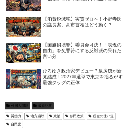
【消費税減税】実質ゼロへ！小野寺氏
の議長案、高市首相はどう動く？
【国旗損壊罪】委員会可決！「表現の
自由」を免罪符にする反対派の呆れた
言い分
ひろゆき政治家デビュー？泉房穂が新
党結成！2027年選挙で東京を揺るがす
最強タッグの正体
外国人問題
最新記事
労働力
地方崩壊
政治
移民政策
税金の使い道
自民党