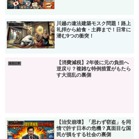
川越の違法建築モスク問題！路上
外国人問題
礼拝から給食・土葬まで！日常に
潜む9つの衝突！
【消費減税】2年後に元の負担へ
最新記事
逆戻り？複雑な特例措置がもたら
す大混乱の裏側
【治安崩壊】「思わず窃盗」を同
外国人問題
情で許す日本の危機？真面目な国
民が損をする社会の裏側