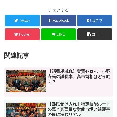
シェアする
Twitter
Facebook
はてブ
Pocket
LINE
コピー
関連記事
【消費税減税】実質ゼロへ！小野
最新記事
寺氏の議長案、高市首相はどう動
く？
【難民受け入れ】特定技能ルート
外国人問題
の罠？真面目な労働市場と綺麗事
の裏に潜むリアル