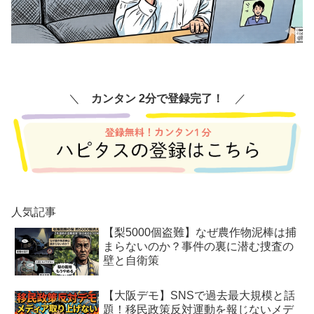
＼
カンタン 2分で登録完了！
／
人気記事
【梨5000個盗難】なぜ農作物泥棒は捕
まらないのか？事件の裏に潜む捜査の
壁と自衛策
【大阪デモ】SNSで過去最大規模と話
題！移民政策反対運動を報じないメデ