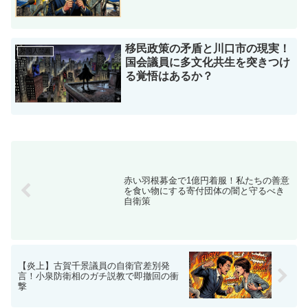
移民政策の矛盾と川口市の現実！
外国人問題
国会議員に多文化共生を突きつけ
る覚悟はあるか？
赤い羽根募金で1億円着服！私たちの善意
を食い物にする寄付団体の闇と守るべき
自衛策
【炎上】古賀千景議員の自衛官差別発
言！小泉防衛相のガチ説教で即撤回の衝
撃
ホーム
外国人問題