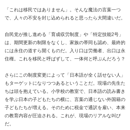
「これは移民ではありません」。そんな魔法の言葉一つ
で、人々の不安を封じ込められると思ったら大間違いだ。
自民党が推し進める「育成収労制度」や「特定技能2号」
は、期間更新の制限をなくし、家族の帯同も認め、最終的
には永住の道すら開くものだ。入り口は労働者、出口は永
住権。これを移民と呼ばずして、一体何と呼ぶんだろう？
さらにこの制度変更によって「日本語が全く話せない人」
もターゲットになりつつあるということだ。現場の先生た
ちは頭を抱えている。小学校の教室で、日本語の読み書き
を学ぶ日本の子どもたちの横に、言葉の通じない外国籍の
子どもたちが増える。そのために税金で通訳を雇い、本来
の教育内容が圧迫される。これが、現場のリアルな叫び
だ。