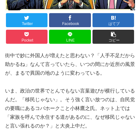
Twitter
Facebook
はてブ
Pocket
LINE
コピー
街中で妙に外国人が増えたと思わない？「人手不足だから
助かるね」なんて言っていたら、いつの間にか近所の風景
が、まるで異国の地のように変わっている。
いま、政治の世界でとんでもない言葉遊びが横行している
んだ。「移民じゃない」。そう強く言い放つのは、自民党
の要職にあるコバホークこと小林鷹之氏。ネット上では
「家族を呼んで永住する道があるのに、なぜ移民じゃない
と言い張れるのか？」と大炎上中だ。