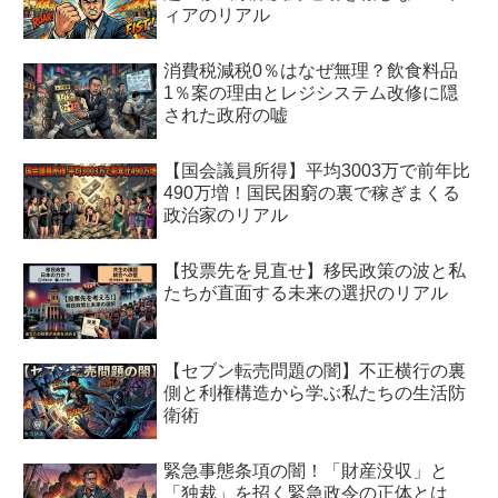
ィアのリアル
消費税減税0％はなぜ無理？飲食料品
1％案の理由とレジシステム改修に隠
された政府の嘘
【国会議員所得】平均3003万で前年比
490万増！国民困窮の裏で稼ぎまくる
政治家のリアル
【投票先を見直せ】移民政策の波と私
たちが直面する未来の選択のリアル
【セブン転売問題の闇】不正横行の裏
側と利権構造から学ぶ私たちの生活防
衛術
緊急事態条項の闇！「財産没収」と
「独裁」を招く緊急政令の正体とは