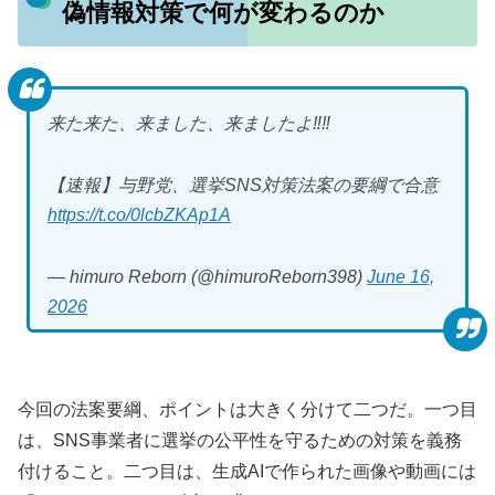
偽情報対策で何が変わるのか
来た来た、来ました、来ましたよ‼︎‼︎
【速報】与野党、選挙SNS対策法案の要綱で合意
https://t.co/0lcbZKAp1A
— himuro Reborn (@himuroReborn398)
June 16,
2026
今回の法案要綱、ポイントは大きく分けて二つだ。一つ目
は、SNS事業者に選挙の公平性を守るための対策を義務
付けること。二つ目は、生成AIで作られた画像や動画には