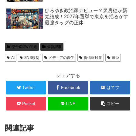
ひろゆき政治家デビュー？泉房穂が新
党結成！2027年選挙で東京を揺るがす
最強タッグの正体
安全保障の問題
最新記事
AI
SNS規制
メディアの責任
偽情報対策
選挙
シェアする
Twitter
Facebook
はてブ
Pocket
LINE
コピー
関連記事