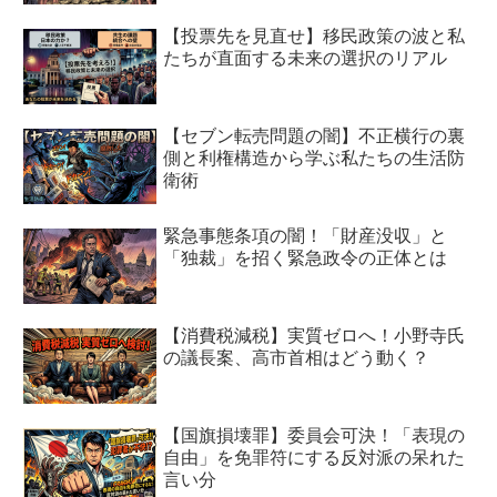
【投票先を見直せ】移民政策の波と私
たちが直面する未来の選択のリアル
【セブン転売問題の闇】不正横行の裏
側と利権構造から学ぶ私たちの生活防
衛術
緊急事態条項の闇！「財産没収」と
「独裁」を招く緊急政令の正体とは
【消費税減税】実質ゼロへ！小野寺氏
の議長案、高市首相はどう動く？
【国旗損壊罪】委員会可決！「表現の
自由」を免罪符にする反対派の呆れた
言い分