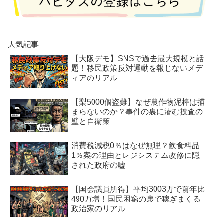
人気記事
【大阪デモ】SNSで過去最大規模と話
題！移民政策反対運動を報じないメデ
ィアのリアル
【梨5000個盗難】なぜ農作物泥棒は捕
まらないのか？事件の裏に潜む捜査の
壁と自衛策
消費税減税0％はなぜ無理？飲食料品
1％案の理由とレジシステム改修に隠
された政府の嘘
【国会議員所得】平均3003万で前年比
490万増！国民困窮の裏で稼ぎまくる
政治家のリアル