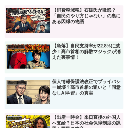
【消費税減税】石破氏が激怒？
最新記事
「自民のやり方じゃない」の裏に
ある因縁の物語
【急落】自民支持率が22.8%に減
政治と金問題
少！高市首相の解散マジックが消
えた裏事情！
個人情報保護法改正でプライバシ
安全保障の問題
ー崩壊？高市首相の狙いと「同意
なしAI学習」の真実
【出産一時金】来日直後の外国人
外国人問題
へ支給？日本の社会保障制度の課