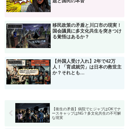
題と国民の本音
移民政策の矛盾と川口市の現実！
外国人問題
国会議員に多文化共生を突きつけ
る覚悟はあるか？
【外国人受け入れ】2年で42万
外国人問題
人！「育成就労」は日本の救世主
か？それとも…
【衛生の矛盾】病院でヒジャブはOKでナ
ースキャップはNG？多文化共生の不可解
な現実