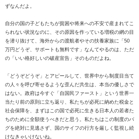
ずなんだよ。
自分の国の子どもたちが貧困や将来への不安で産まれてこ
られない状況なのに、その原因を作っている増税の網の目
を潜り抜けて、海外からの渡航者やその扶養家族に「50
万円どうぞ、サポートも無料です」なんてやるのは、ただ
の「いい格好しいの破産宣告」そのものだよね。
「どうぞどうぞ」とアピールして、世界中から制度目当て
の人々を呼び寄せるような歪んだ共生は、本当の優しさで
はない。政府は今すぐ「自国民ファースト」という世界一
当たり前の原則に立ち返り、私たちが必死に納めた税金と
社会保障を、まずはこの国で必死に生きる日本人の若者た
ちのために全額使うべきだと思う。私たちはこの制度のバ
グを絶対に見逃さず、国のサイフの行方を厳しく監視し続
けなきゃいけないね。