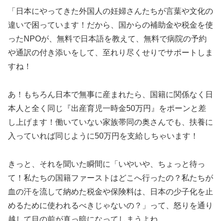
「日本にやってきた外国人の妊婦さんたちが言葉や文化の
違いで困っています！だから、国からの補助金や税金を使
ったNPOが、無料で日本語を教えて、無料で病院の予約
や通訳の付き添いをして、至れり尽くせりでサポートしま
すね！
あ！もちろん日本で無事に産まれたら、国籍に関係なく日
本人と全く同じ『出産育児一時金50万円』をポーンと差
し上げます！働いていない家族帯同の奥さんでも、扶養に
入っていれば同じように50万円を支給しちゃいます！
きっと、それを聞いた瞬間に「いやいや、ちょっと待っ
て！私たちの国籍ファーストはどこへ行ったの？私たちが
血の汗を流して納めた税金や保険料は、日本の少子化を止
めるために使われるべきじゃないの？」って、怒りを通り
越して目の前が真っ暗になってしまうよね。