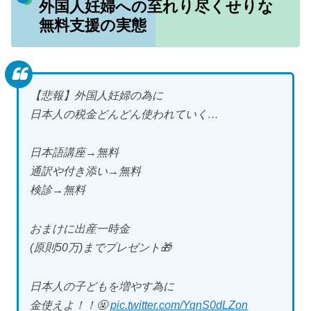
外国人妊婦への至れり尽くせりな
無料支援の実態
【悲報】外国人妊婦の為に
日本人の税金どんどん使われていく…
日本語講座→無料
通訳や付き添い→無料
検診→無料
おまけに出産一時金
(原則50万)までプレゼント🎁
日本人の子どもを増やす為に
金使えよ！！🤬
pic.twitter.com/YqnS0dLZon