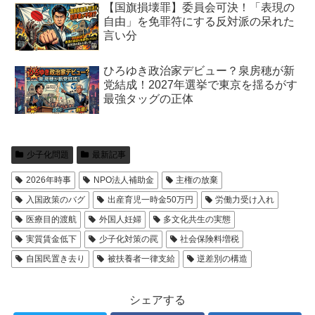
【国旗損壊罪】委員会可決！「表現の
自由」を免罪符にする反対派の呆れた
言い分
ひろゆき政治家デビュー？泉房穂が新
党結成！2027年選挙で東京を揺るがす
最強タッグの正体
少子化問題
最新記事
2026年時事
NPO法人補助金
主権の放棄
入国政策のバグ
出産育児一時金50万円
労働力受け入れ
医療目的渡航
外国人妊婦
多文化共生の実態
実質賃金低下
少子化対策の罠
社会保険料増税
自国民置き去り
被扶養者一律支給
逆差別の構造
シェアする