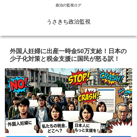
政治の監視ログ
うさきち政治監視
外国人妊婦に出産一時金50万支給！日本の
少子化対策と税金支援に国民が怒る訳！
少子化問題