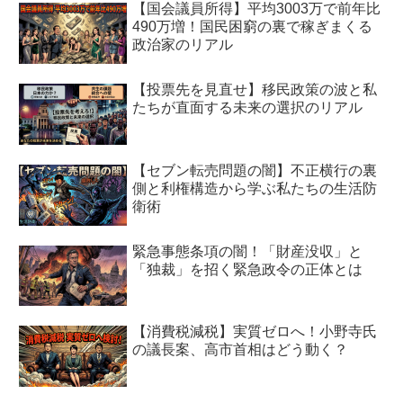
【国会議員所得】平均3003万で前年比
490万増！国民困窮の裏で稼ぎまくる
政治家のリアル
【投票先を見直せ】移民政策の波と私
たちが直面する未来の選択のリアル
【セブン転売問題の闇】不正横行の裏
側と利権構造から学ぶ私たちの生活防
衛術
緊急事態条項の闇！「財産没収」と
「独裁」を招く緊急政令の正体とは
【消費税減税】実質ゼロへ！小野寺氏
の議長案、高市首相はどう動く？