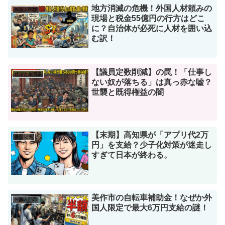
地方消滅の危機！外国人材頼みの
外国人問題
現場と税金55億円の行方はどこ
に？自治体が必死に人材を囲い込
む訳！
【議員定数削減】の罠！「仕事し
政治と金問題
ない奴が落ちる」は真っ赤な嘘？
世襲と既得権益の闇
【末期】高知県が「アプリ代2万
最新記事
円」を支給？少子化対策が迷走し
すぎて日本が終わる。
美作市の自転車補助金！なぜか外
外国人問題
国人限定で最大6万円支給の謎！