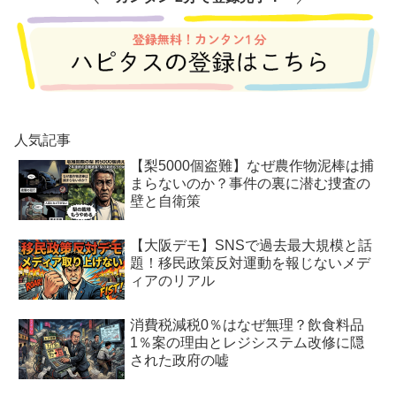
人気記事
【梨5000個盗難】なぜ農作物泥棒は捕
まらないのか？事件の裏に潜む捜査の
壁と自衛策
【大阪デモ】SNSで過去最大規模と話
題！移民政策反対運動を報じないメデ
ィアのリアル
消費税減税0％はなぜ無理？飲食料品
1％案の理由とレジシステム改修に隠
された政府の嘘