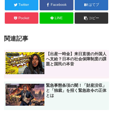
Twitter
Facebook
はてブ
Pocket
LINE
コピー
関連記事
【出産一時金】来日直後の外国人
外国人問題
へ支給？日本の社会保障制度の課
題と国民の本音
緊急事態条項の闇！「財産没収」
最新記事
と「独裁」を招く緊急政令の正体
とは