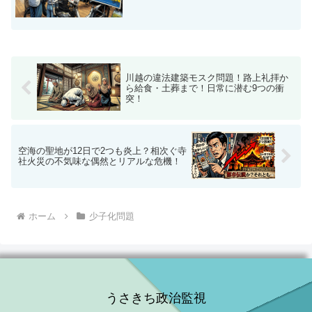
川越の違法建築モスク問題！路上礼拝か
ら給食・土葬まで！日常に潜む9つの衝
突！
空海の聖地が12日で2つも炎上？相次ぐ寺
社火災の不気味な偶然とリアルな危機！
ホーム
少子化問題
うさきち政治監視