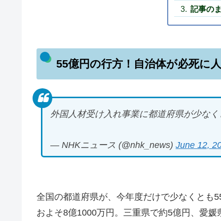
記事の
55億円の行方！自治体が必死に
外国人材受け入れ事業に都道府県が少なく
— NHKニュース (@nhk_news)
June 12, 2
全国の都道府県が、今年度だけで少なくとも5
およそ8億1000万円。三重県で約5億円、愛媛県