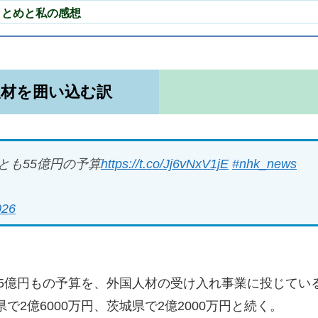
まとめと私の感想
人材を囲い込む訳
とも55億円の予算
https://t.co/Jj6vNxV1jE
#nhk_news
026
5億円もの予算を、外国人材の受け入れ事業に投じてい
で2億6000万円、茨城県で2億2000万円と続く。