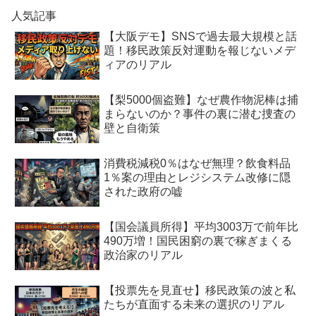
人気記事
【大阪デモ】SNSで過去最大規模と話
題！移民政策反対運動を報じないメデ
ィアのリアル
【梨5000個盗難】なぜ農作物泥棒は捕
まらないのか？事件の裏に潜む捜査の
壁と自衛策
消費税減税0％はなぜ無理？飲食料品
1％案の理由とレジシステム改修に隠
された政府の嘘
【国会議員所得】平均3003万で前年比
490万増！国民困窮の裏で稼ぎまくる
政治家のリアル
【投票先を見直せ】移民政策の波と私
たちが直面する未来の選択のリアル