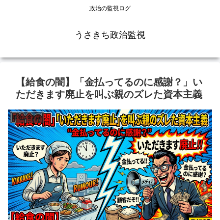
政治の監視ログ
うさきち政治監視
【給食の闇】「金払ってるのに感謝？」い
ただきます廃止を叫ぶ親のズレた資本主義
政治と金問題