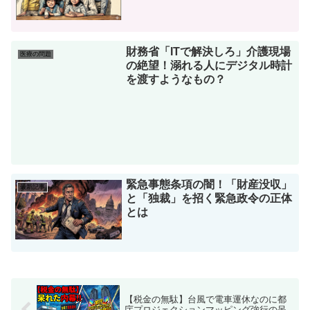
財務省「ITで解決しろ」介護現場
医療の問題
の絶望！溺れる人にデジタル時計
を渡すようなもの？
緊急事態条項の闇！「財産没収」
最新記事
と「独裁」を招く緊急政令の正体
とは
【税金の無駄】台風で電車運休なのに都
庁プロジェクションマッピング強行の呆
れた内幕