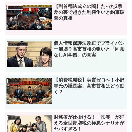
【副首都法成立の闇】たった2票
外国人問題
差の裏で起きた利権争いと約束破
棄の真相
個人情報保護法改正でプライバシ
安全保障の問題
ー崩壊？高市首相の狙いと「同意
なしAI学習」の真実
【消費税減税】実質ゼロへ！小野
最新記事
寺氏の議長案、高市首相はどう動
く？
財務省が仕掛ける！「扶養」が消
最新記事
える全世帯増税の極悪シナリオが
ヤバすぎる！