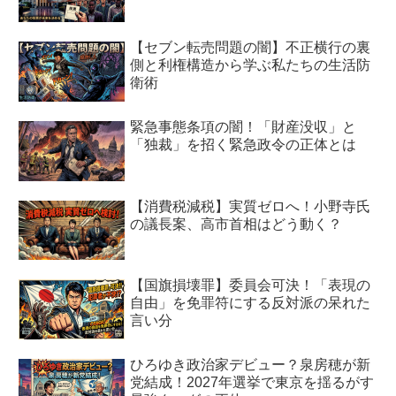
【セブン転売問題の闇】不正横行の裏
側と利権構造から学ぶ私たちの生活防
衛術
緊急事態条項の闇！「財産没収」と
「独裁」を招く緊急政令の正体とは
【消費税減税】実質ゼロへ！小野寺氏
の議長案、高市首相はどう動く？
【国旗損壊罪】委員会可決！「表現の
自由」を免罪符にする反対派の呆れた
言い分
ひろゆき政治家デビュー？泉房穂が新
党結成！2027年選挙で東京を揺るがす