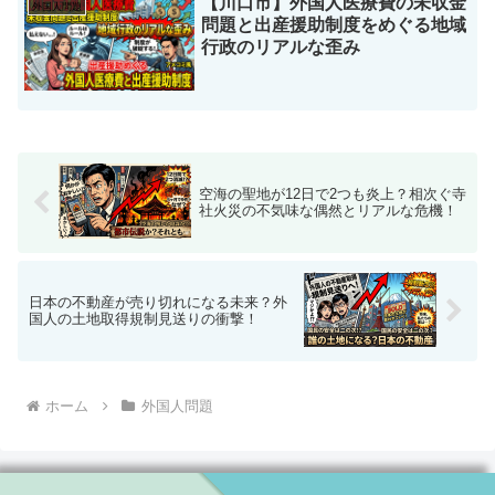
【川口市】外国人医療費の未収金
外国人問題
問題と出産援助制度をめぐる地域
行政のリアルな歪み
空海の聖地が12日で2つも炎上？相次ぐ寺
社火災の不気味な偶然とリアルな危機！
日本の不動産が売り切れになる未来？外
国人の土地取得規制見送りの衝撃！
ホーム
外国人問題