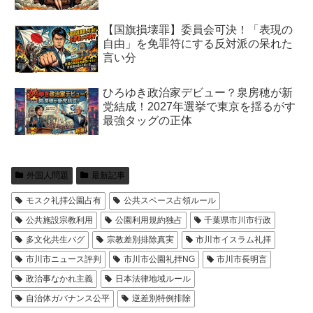
【国旗損壊罪】委員会可決！「表現の
自由」を免罪符にする反対派の呆れた
言い分
ひろゆき政治家デビュー？泉房穂が新
党結成！2027年選挙で東京を揺るがす
最強タッグの正体
外国人問題
最新記事
モスク礼拝公園占有
公共スペース占領ルール
公共施設宗教利用
公園利用規約独占
千葉県市川市行政
多文化共生バグ
宗教差別排除真実
市川市イスラム礼拝
市川市ニュース評判
市川市公園礼拝NG
市川市長明言
政治事なかれ主義
日本法律地域ルール
自治体ガバナンス公平
逆差別特例排除