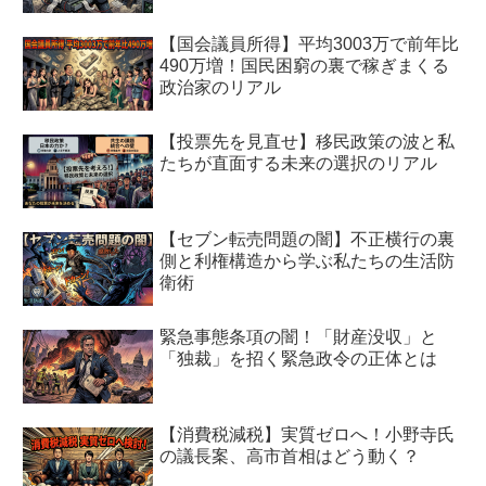
【国会議員所得】平均3003万で前年比
490万増！国民困窮の裏で稼ぎまくる
政治家のリアル
【投票先を見直せ】移民政策の波と私
たちが直面する未来の選択のリアル
【セブン転売問題の闇】不正横行の裏
側と利権構造から学ぶ私たちの生活防
衛術
緊急事態条項の闇！「財産没収」と
「独裁」を招く緊急政令の正体とは
【消費税減税】実質ゼロへ！小野寺氏
の議長案、高市首相はどう動く？