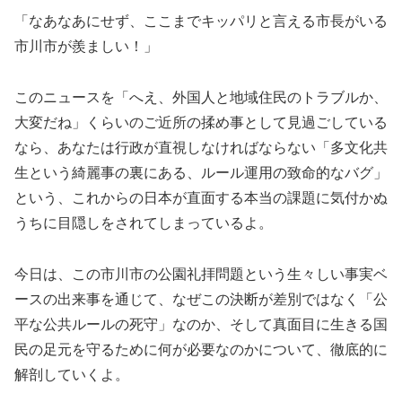
「なあなあにせず、ここまでキッパリと言える市長がいる
市川市が羨ましい！」
このニュースを「へえ、外国人と地域住民のトラブルか、
大変だね」くらいのご近所の揉め事として見過ごしている
なら、あなたは行政が直視しなければならない「多文化共
生という綺麗事の裏にある、ルール運用の致命的なバグ」
という、これからの日本が直面する本当の課題に気付かぬ
うちに目隠しをされてしまっているよ。
今日は、この市川市の公園礼拝問題という生々しい事実ベ
ースの出来事を通じて、なぜこの決断が差別ではなく「公
平な公共ルールの死守」なのか、そして真面目に生きる国
民の足元を守るために何が必要なのかについて、徹底的に
解剖していくよ。