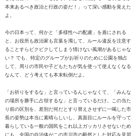
本来あるべき政治と行政の姿だ！」って深い感動を覚えた
よ。
今の日本って、何かと「多様性への配慮」を盾にされる
と、お役所も政治家も言葉を濁して、ルール違反を注意す
ることすらビクビクしてしまう情けない風潮があるじゃな
い？ でも、特定のグループがお祈りのために公園を独占
して、周りの市民や子どもたちが気を使って使えなくなる
なんて、どう考えても本末転倒だよ。
「お祈りをするな」と言っているんじゃなくて、「みんな
の場所を勝手に占領するな」と言っているだけ。この当た
り前の区別を、差別だ何だとすり替えさせずに一喝した市
長の姿勢は本当に素晴らしいし、真面目にルールを守って
暮らしている一般の国民をこれ以上ガッカリさせないため
にも、全国の自治体がこの市川市の毅然とした対応を見習