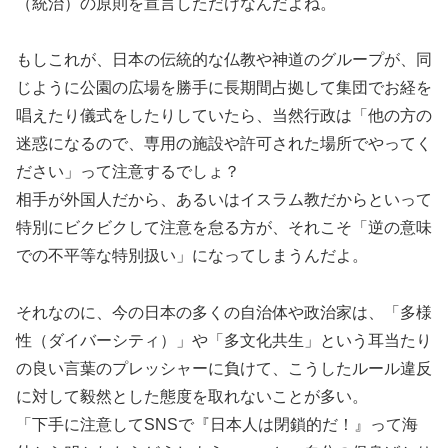
（統治）の原則を宣言しただけなんだよね。
もしこれが、日本の伝統的な仏教や神道のグループが、同
じように公園の広場を勝手に長期間占拠して集団でお経を
唱えたり儀式をしたりしていたら、当然行政は「他の方の
迷惑になるので、専用の施設や許可された場所でやってく
ださい」って注意するでしょ？
相手が外国人だから、あるいはイスラム教だからといって
特別にビクビクして注意を怠る方が、それこそ「逆の意味
での不平等な特別扱い」になってしまうんだよ。
それなのに、今の日本の多くの自治体や政治家は、「多様
性（ダイバーシティ）」や「多文化共生」という耳当たり
の良い言葉のプレッシャーに負けて、こうしたルール違反
に対して毅然とした態度を取れないことが多い。
「下手に注意してSNSで『日本人は閉鎖的だ！』って海