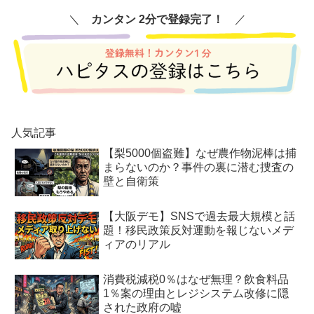
＼
カンタン 2分で登録完了！
／
人気記事
【梨5000個盗難】なぜ農作物泥棒は捕
まらないのか？事件の裏に潜む捜査の
壁と自衛策
【大阪デモ】SNSで過去最大規模と話
題！移民政策反対運動を報じないメデ
ィアのリアル
消費税減税0％はなぜ無理？飲食料品
1％案の理由とレジシステム改修に隠
された政府の嘘