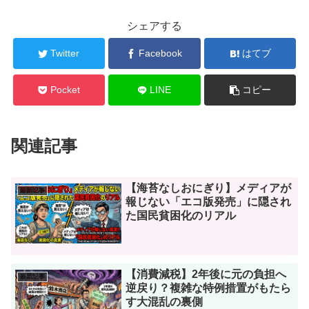
シェアする
Twitter
Facebook
はてブ
Pocket
LINE
コピー
関連記事
【海苔なしおにぎり】メディアが
最新記事
報じない「エコ版発売」に隠され
た国民貧困化のリアル
【消費減税】2年後に元の負担へ
最新記事
逆戻り？複雑な特例措置がもたら
す大混乱の裏側