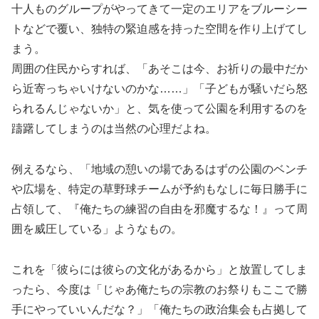
十人ものグループがやってきて一定のエリアをブルーシー
トなどで覆い、独特の緊迫感を持った空間を作り上げてし
まう。
周囲の住民からすれば、「あそこは今、お祈りの最中だか
ら近寄っちゃいけないのかな……」「子どもが騒いだら怒
られるんじゃないか」と、気を使って公園を利用するのを
躊躇してしまうのは当然の心理だよね。
例えるなら、「地域の憩いの場であるはずの公園のベンチ
や広場を、特定の草野球チームが予約もなしに毎日勝手に
占領して、『俺たちの練習の自由を邪魔するな！』って周
囲を威圧している」ようなもの。
これを「彼らには彼らの文化があるから」と放置してしま
ったら、今度は「じゃあ俺たちの宗教のお祭りもここで勝
手にやっていいんだな？」「俺たちの政治集会も占拠して