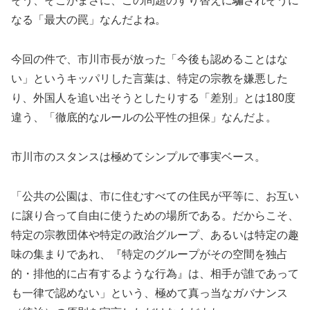
そう、そこがまさに、この問題のすり替えに騙されそうに
なる「最大の罠」なんだよね。
今回の件で、市川市長が放った「今後も認めることはな
い」というキッパリした言葉は、特定の宗教を嫌悪した
り、外国人を追い出そうとしたりする「差別」とは180度
違う、「徹底的なルールの公平性の担保」なんだよ。
市川市のスタンスは極めてシンプルで事実ベース。
「公共の公園は、市に住むすべての住民が平等に、お互い
に譲り合って自由に使うための場所である。だからこそ、
特定の宗教団体や特定の政治グループ、あるいは特定の趣
味の集まりであれ、『特定のグループがその空間を独占
的・排他的に占有するような行為』は、相手が誰であって
も一律で認めない」という、極めて真っ当なガバナンス