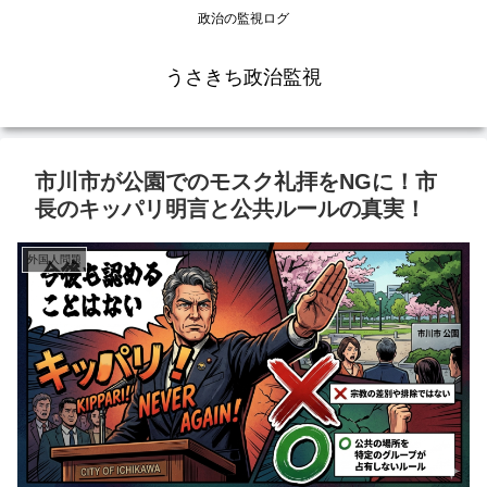
政治の監視ログ
うさきち政治監視
市川市が公園でのモスク礼拝をNGに！市
長のキッパリ明言と公共ルールの真実！
外国人問題