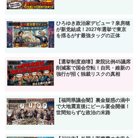
ひろゆき政治家デビュー？泉房穂
最新記事
が新党結成！2027年選挙で東京
を揺るがす最強タッグの正体
【選挙制度崩壊】衆院比例45議席
最新記事
削減案で国会空転！自民・維新の
強行が招く独裁リスクの真相
【福岡県議会闇】裏金疑惑の渦中
政治と金問題
で大地震直後にビール宴会開催！
世間知らずな政治の末路