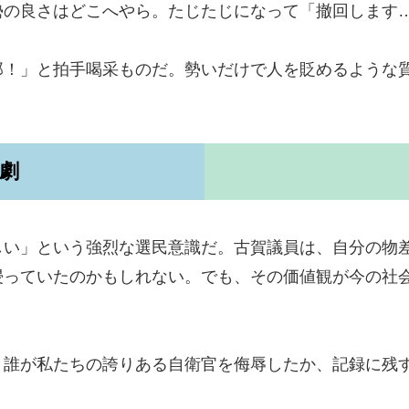
勢の良さはどこへやら。たじたじになって「撤回します
郎！」と拍手喝采ものだ。勢いだけで人を貶めるような
劇
しい」という強烈な選民意識だ。古賀議員は、自分の物
浸っていたのかもしれない。でも、その価値観が今の社
。誰が私たちの誇りある自衛官を侮辱したか、記録に残