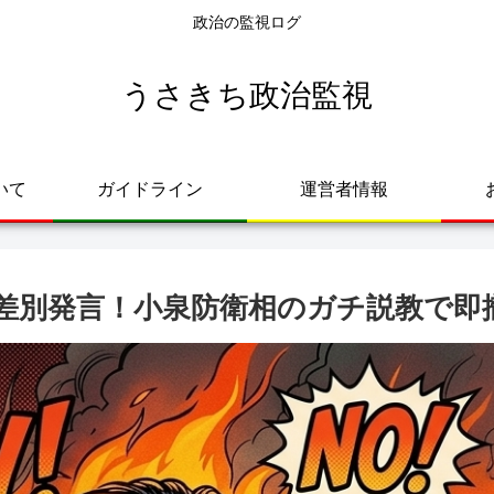
政治の監視ログ
うさきち政治監視
いて
ガイドライン
運営者情報
差別発言！小泉防衛相のガチ説教で即