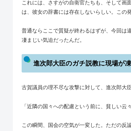
これには、さすがの自衛官たちも、そして画
は、彼女の辞書には存在しないらしい。この
普通ならここで質疑が終わるはずが、今回は
凄まじい気迫だったんだ。
進次郎大臣のガチ説教に現場が
古賀議員の理不尽な攻撃に対して、進次郎大
「近隣の国々への配慮という前に、貧しい云
この瞬間、国会の空気が一変した。ただの反