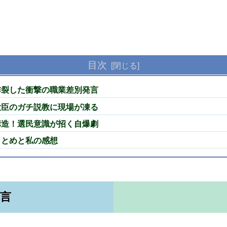
目次
炸裂した衝撃の職業差別発言
大臣のガチ説教に現場が凍る
構造！選民意識が招く自爆劇
まとめと私の感想
言