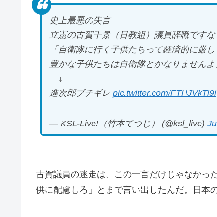
史上最悪の失言
立憲の古賀千景（日教組）議員辞職ですな
「自衛隊に行く子供たちって経済的に厳し
豊かな子供たちは自衛隊とかなりませんよ
↓
進次郎ブチギレ
pic.twitter.com/FTHJVkTl9i
— KSL-Live!（竹本てつじ） (@ksl_live)
Ju
古賀議員の迷走は、この一言だけじゃなかっ
供に配慮しろ」とまで言い出したんだ。日本