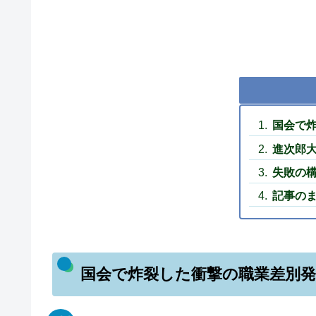
国会で
進次郎
失敗の
記事の
国会で炸裂した衝撃の職業差別発