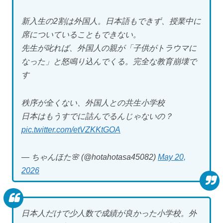
新入生の2割は外国人。日本語もできず、授業中に
席についていることもできない。
先生が叱れば、外国人の親が「子供がトラウマに
なった」と怒鳴り込んでくる。完全な教育崩壊で
す
秩序が全くない、外国人との共生小学校
日本はもうすでに詰んでるんじゃないの？
pic.twitter.com/etVZKKtGOA
— ちゃんほた🌸 (@hotahotasa45082)
May 20,
2026
日本人だけで少人数で成績が良かった小学校。外