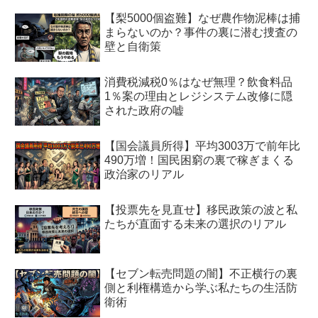
【梨5000個盗難】なぜ農作物泥棒は捕
まらないのか？事件の裏に潜む捜査の
壁と自衛策
消費税減税0％はなぜ無理？飲食料品
1％案の理由とレジシステム改修に隠
された政府の嘘
【国会議員所得】平均3003万で前年比
490万増！国民困窮の裏で稼ぎまくる
政治家のリアル
【投票先を見直せ】移民政策の波と私
たちが直面する未来の選択のリアル
【セブン転売問題の闇】不正横行の裏
側と利権構造から学ぶ私たちの生活防
衛術