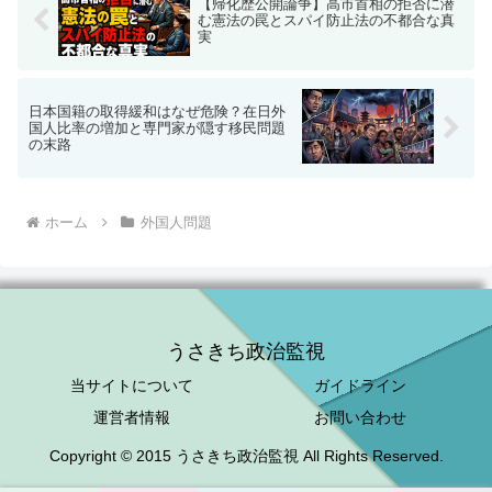
【帰化歴公開論争】高市首相の拒否に潜
む憲法の罠とスパイ防止法の不都合な真
実
日本国籍の取得緩和はなぜ危険？在日外
国人比率の増加と専門家が隠す移民問題
の末路
ホーム
外国人問題
うさきち政治監視
当サイトについて
ガイドライン
運営者情報
お問い合わせ
Copyright © 2015 うさきち政治監視 All Rights Reserved.