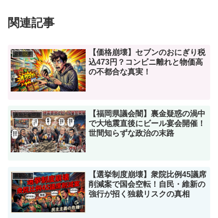
関連記事
【価格崩壊】セブンのおにぎり税
最新記事
込473円？コンビニ離れと物価高
の不都合な真実！
【福岡県議会闇】裏金疑惑の渦中
政治と金問題
で大地震直後にビール宴会開催！
世間知らずな政治の末路
【選挙制度崩壊】衆院比例45議席
最新記事
削減案で国会空転！自民・維新の
強行が招く独裁リスクの真相