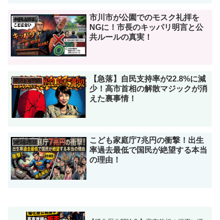
市川市が公園でのモスク礼拝を
外国人問題
NGに！市長のキッパリ明言と公
共ルールの真実！
【急落】自民支持率が22.8%に減
政治と金問題
少！高市首相の解散マジックが消
えた裏事情！
こども家庭庁7兆円の衝撃！出生
少子化問題
率過去最低で国民が絶望する本当
の理由！