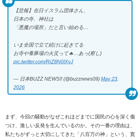
【悲報】在日イスラム団体さん、
日本の寺、神社は
「悪魔の場所」だと言い始める…
いま全国で立て続けに起きてる
お寺や養豚場の火災って🔥…あっ(察し)
pic.twitter.com/RiZ8N0IXvJ
— 日本BUZZ NEWS!! (@buzznews09)
May 23,
2026
まず、今回の騒動がなぜこれほどまでに国民の心を深く傷
つけ、激しい反発を生んでいるのか。その一番の理由は、
私たちがずっと大切にしてきた「八百万の神」という、寛