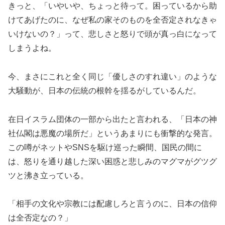
きっと、「いやいや、ちょっと待って。困っているから助
けてあげたのに、なぜ私の家そのものを全否定されなきゃ
いけないの？」って、悲しさと怒りで頭が真っ白になって
しまうよね。
今、まさにこれと全く同じ「優しさのすれ違い」のような
大騒動が、日本の伝統の根幹を揺るがしているんだ。
在日イスラム団体の一部から出たと言われる、「日本の神
社仏閣は悪魔の場所だ」というあまりにも衝撃的な発言。
この噂がネットやSNSを駆け巡った瞬間、国民の間に
は、怒りを通り越した深い困惑と悲しみのマグマがグツグ
ツと沸き立っている。
「相手の文化や宗教には配慮しろと言うのに、日本の信仰
は全否定なの？」