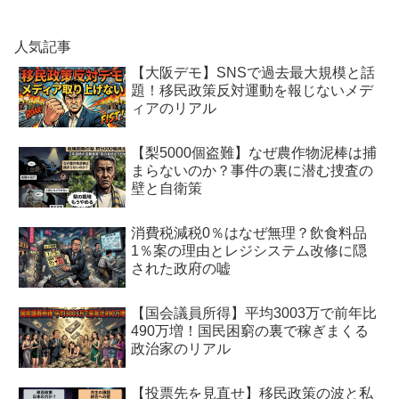
人気記事
【大阪デモ】SNSで過去最大規模と話
題！移民政策反対運動を報じないメデ
ィアのリアル
【梨5000個盗難】なぜ農作物泥棒は捕
まらないのか？事件の裏に潜む捜査の
壁と自衛策
消費税減税0％はなぜ無理？飲食料品
1％案の理由とレジシステム改修に隠
された政府の嘘
【国会議員所得】平均3003万で前年比
490万増！国民困窮の裏で稼ぎまくる
政治家のリアル
【投票先を見直せ】移民政策の波と私