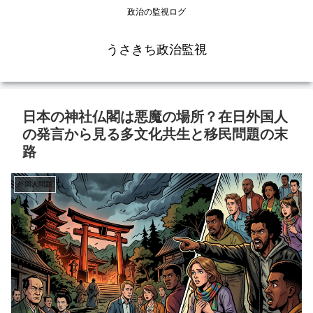
政治の監視ログ
うさきち政治監視
日本の神社仏閣は悪魔の場所？在日外国人
の発言から見る多文化共生と移民問題の末
路
外国人問題