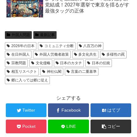
党結成！2027年選挙で東京を揺るがす
最強タッグの正体
外国人問題
最新記事
2026年の日本
コミュニティ分断
八百万の神
在日外国人
外国人労働者政策
多文化共生
多様性の罠
宗教問題
文化侵略
日本のカタチ
日本の伝統
相互リスペクト
神社仏閣
言葉の二重基準
郷に入っては郷に従え
シェアする
Twitter
Facebook
はてブ
Pocket
LINE
コピー