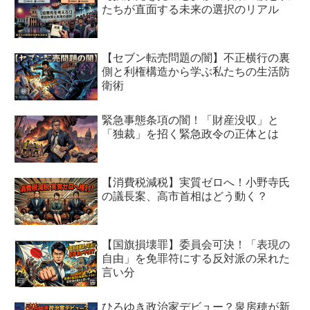
たちが直面する未来の選択のリアル
【セブン転売問題の闇】不正横行の裏
側と利権構造から学ぶ私たちの生活防
衛術
緊急事態条項の闇！「財産没収」と
「独裁」を招く緊急政令の正体とは
【消費税減税】実質ゼロへ！小野寺氏
の議長案、高市首相はどう動く？
【国旗損壊罪】委員会可決！「表現の
自由」を免罪符にする反対派の呆れた
言い分
ひろゆき政治家デビュー？泉房穂が新