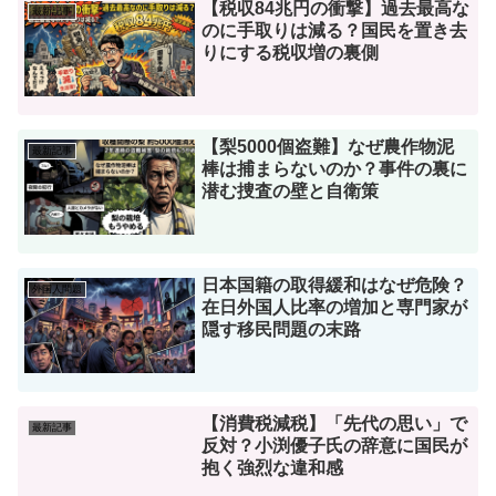
【税収84兆円の衝撃】過去最高な
最新記事
のに手取りは減る？国民を置き去
りにする税収増の裏側
【梨5000個盗難】なぜ農作物泥
最新記事
棒は捕まらないのか？事件の裏に
潜む捜査の壁と自衛策
日本国籍の取得緩和はなぜ危険？
外国人問題
在日外国人比率の増加と専門家が
隠す移民問題の末路
【消費税減税】「先代の思い」で
最新記事
反対？小渕優子氏の辞意に国民が
抱く強烈な違和感