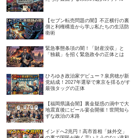
【セブン転売問題の闇】不正横行の裏
側と利権構造から学ぶ私たちの生活防
衛術
緊急事態条項の闇！「財産没収」と
「独裁」を招く緊急政令の正体とは
ひろゆき政治家デビュー？泉房穂が新
党結成！2027年選挙で東京を揺るがす
最強タッグの正体
【福岡県議会闇】裏金疑惑の渦中で大
地震直後にビール宴会開催！世間知ら
ずな政治の末路
インドへ2兆円！高市首相「妹外交」
の裏で国民が抱く言いようのない違和