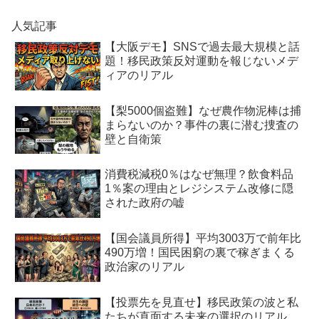
人気記事
【大阪デモ】SNSで過去最大規模と話
題！移民政策反対運動を報じないメデ
ィアのリアル
【梨5000個盗難】なぜ農作物泥棒は捕
まらないのか？事件の裏に潜む捜査の
壁と自衛策
消費税減税0％はなぜ無理？飲食料品
1％案の理由とレジシステム改修に隠
された政府の嘘
【国会議員所得】平均3003万で前年比
490万増！国民困窮の裏で稼ぎまくる
政治家のリアル
【投票先を見直せ】移民政策の波と私
たちが直面する未来の選択のリアル