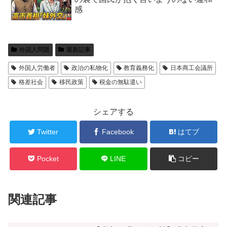
感
外国人問題
最新記事
外国人労働者
政治の私物化
教育義務化
日本商工会議所
格差社会
移民政策
税金の無駄遣い
シェアする
Twitter
Facebook
はてブ
Pocket
LINE
コピー
関連記事