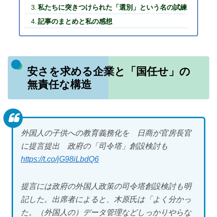
私たちに突きつけられた「選別」という名の試練
記事のまとめと私の感想
安さを求める企業と「国任せ」の
無責任な構造
外国人の子供への教育義務化を 日商が官房長官
に提言提出 政府の「司令塔」創設検討も
https://t.co/jG98iLbdQ6
提言には政府の外国人政策の司令塔創設検討も明
記した。出席者によると、木原氏は「よく分かっ
た。（外国人の）データ管理などしっかりやらな