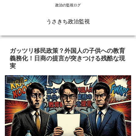
政治の監視ログ
うさきち政治監視
ガッツリ移民政策？外国人の子供への教育
義務化！日商の提言が突きつける残酷な現
実
外国人問題