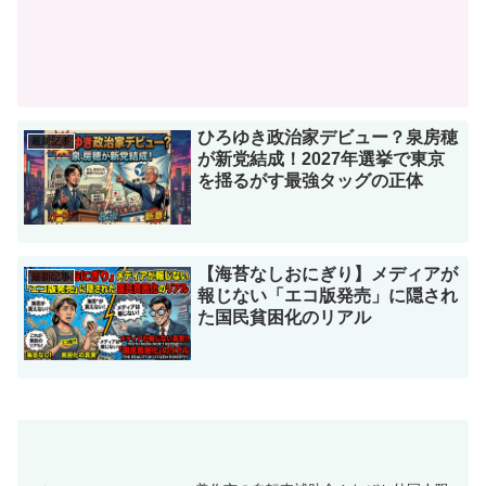
ひろゆき政治家デビュー？泉房穂
最新記事
が新党結成！2027年選挙で東京
を揺るがす最強タッグの正体
【海苔なしおにぎり】メディアが
最新記事
報じない「エコ版発売」に隠され
た国民貧困化のリアル
美作市の自転車補助金！なぜか外国人限
定で最大6万円支給の謎！